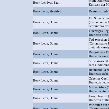
Mein Österreich
Book
Lendvai, Paul
Kulissen der M
Book
Lenz, Siegfried
Deutschstunde
Ein Sohn ist u
Book
Leon, Donna
(Commissario B
achtundzwanzig
Flüchtiges Be
Book
Leon, Donna
Brunettis dreißi
Tod zwischen d
Book
Leon, Donna
(Commissario B
dreiundzwanzig
Das goldene Ei
Book
Leon, Donna
Brunettis zwei
Stille Wasser 
Book
Leon, Donna
sechsundzwanzi
Heimliche Ver
Book
Leon, Donna
Brunettis sieb
Geheime Quell
Book
Leon, Donna
Brunettis neun
Milde Gaben (
Book
Leon, Donna
Brunettis einun
Ewige Jugend 
Book
Leon, Donna
Brunettis fünfu
Wie durch ein 
Book
Leon, Donna
(Commissario B