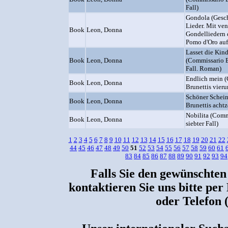
Fall)
Gondola (Gesch
Lieder. Mit ve
Book
Leon, Donna
Gondelliedern 
Pomo d'Oro auf
Lasset die Kin
Book
Leon, Donna
(Commissario B
Fall. Roman)
Endlich mein 
Book
Leon, Donna
Brunettis vieru
Schöner Schei
Book
Leon, Donna
Brunettis acht
Nobilita (Comm
Book
Leon, Donna
siebter Fall)
1
2
3
4
5
6
7
8
9
10
11
12
13
14
15
16
17
18
19
20
21
22
44
45
46
47
48
49
50
51
52
53
54
55
56
57
58
59
60
61
83
84
85
86
87
88
89
90
91
92
93
94
Falls Sie den gewünschten
kontaktieren Sie uns bitte per
oder Telefon 