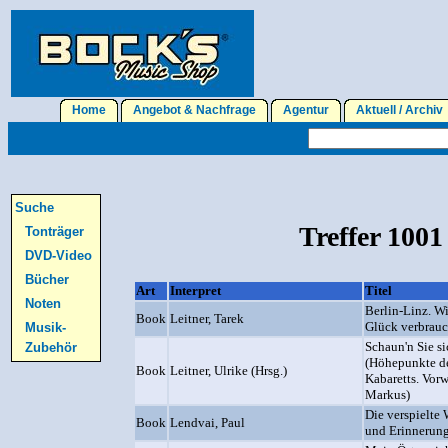
Home
Angebot & Nachfrage
Agentur
Aktuell / Archi
Suche
Treffer 1001
Tonträger
DVD-Video
Bücher
Art
Interpret
Titel
Noten
Berlin-Linz. Wi
Book
Leitner, Tarek
Glück verbrauc
Musik-
Schaun'n Sie si
Zubehör
(Höhepunkte de
Book
Leitner, Ulrike (Hrsg.)
Kabaretts. Vor
Markus)
Die verspielte
Book
Lendvai, Paul
und Erinnerun