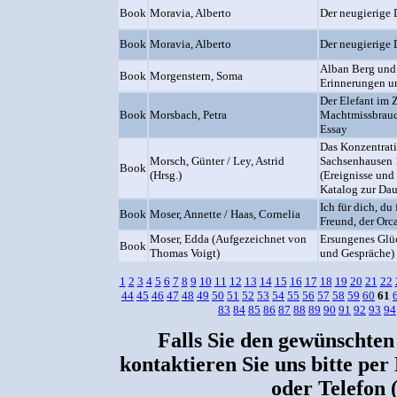
Book
Moravia, Alberto
Der neugierige 
Book
Moravia, Alberto
Der neugierige 
Alban Berg und 
Book
Morgenstern, Soma
Erinnerungen u
Der Elefant im 
Book
Morsbach, Petra
Machtmissbrauc
Essay
Das Konzentrati
Morsch, Günter / Ley, Astrid
Sachsenhausen
Book
(Hrsg.)
(Ereignisse und
Katalog zur Dau
Ich für dich, du
Book
Moser, Annette / Haas, Cornelia
Freund, der Orc
Moser, Edda (Aufgezeichnet von
Ersungenes Glü
Book
Thomas Voigt)
und Gespräche)
1
2
3
4
5
6
7
8
9
10
11
12
13
14
15
16
17
18
19
20
21
22
44
45
46
47
48
49
50
51
52
53
54
55
56
57
58
59
60
61
83
84
85
86
87
88
89
90
91
92
93
94
Falls Sie den gewünschten
kontaktieren Sie uns bitte per
oder Telefon 