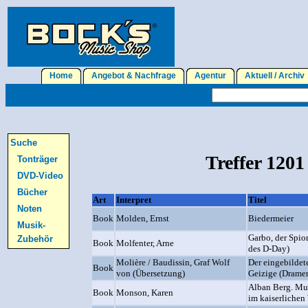
Home
Angebot & Nachfrage
Agentur
Aktuell / Archi
Suche
Treffer 1201
Tonträger
DVD-Video
Bücher
Art
Interpret
Titel
Noten
Book
Molden, Ernst
Biedermeier
Musik-
Garbo, der Spio
Zubehör
Book
Molfenter, Arne
des D-Day)
Molière / Baudissin, Graf Wolf
Der eingebildet
Book
von (Übersetzung)
Geizige (Drame
Alban Berg. Mus
Book
Monson, Karen
im kaiserlichen