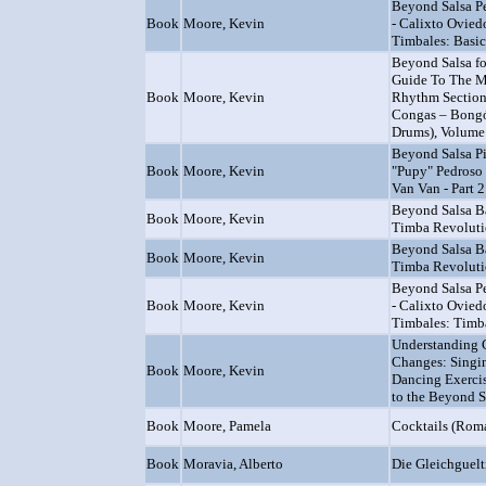
Beyond Salsa P
Book
Moore, Kevin
- Calixto Ovie
Timbales: Basi
Beyond Salsa fo
Guide To The 
Book
Moore, Kevin
Rhythm Section 
Congas – Bongó
Drums), Volume 
Beyond Salsa Pi
Book
Moore, Kevin
"Pupy" Pedroso 
Van Van - Part 2
Beyond Salsa B
Book
Moore, Kevin
Timba Revoluti
Beyond Salsa B
Book
Moore, Kevin
Timba Revoluti
Beyond Salsa P
Book
Moore, Kevin
- Calixto Ovie
Timbales: Timb
Understanding 
Changes: Singi
Book
Moore, Kevin
Dancing Exercis
to the Beyond S
Book
Moore, Pamela
Cocktails (Rom
Book
Moravia, Alberto
Die Gleichguelt