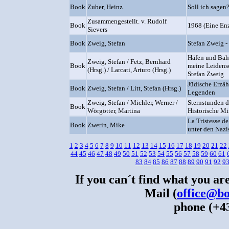
Book
Zuber, Heinz
Soll ich sagen
Zusammengestellt. v. Rudolf
Book
1968 (Eine En
Sievers
Book
Zweig, Stefan
Stefan Zweig 
Häfen und Bahn
Zweig, Stefan / Fetz, Bernhard
Book
meine Leidensc
(Hrsg.) / Larcati, Arturo (Hrsg.)
Stefan Zweig
Jüdische Erzä
Book
Zweig, Stefan / Litt, Stefan (Hrsg.)
Legenden
Zweig, Stefan / Michler, Werner /
Sternstunden d
Book
Wörgötter, Martina
Historische Mi
La Tristesse d
Book
Zwerin, Mike
unter den Nazi
1
2
3
4
5
6
7
8
9
10
11
12
13
14
15
16
17
18
19
20
21
22
44
45
46
47
48
49
50
51
52
53
54
55
56
57
58
59
60
61
83
84
85
86
87
88
89
90
91
92
9
If you can´t find what you are
Mail (
office@bo
phone (+43