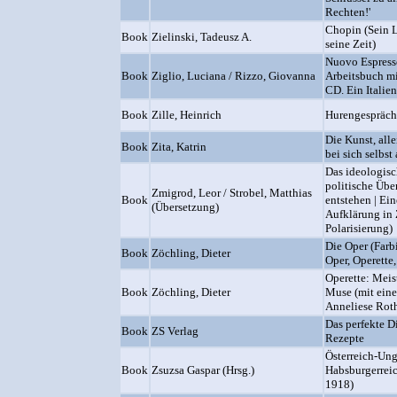
Rechten!'
Chopin (Sein L
Book
Zielinski, Tadeusz A.
seine Zeit)
Nuovo Espress
Book
Ziglio, Luciana / Rizzo, Giovanna
Arbeitsbuch m
CD. Ein Italie
Book
Zille, Heinrich
Hurengespräch
Die Kunst, alle
Book
Zita, Katrin
bei sich selbs
Das ideologisc
politische Üb
Zmigrod, Leor / Strobel, Matthias
Book
entstehen | Ei
(Übersetzung)
Aufklärung in
Polarisierung)
Die Oper (Farb
Book
Zöchling, Dieter
Oper, Operette
Operette: Meis
Book
Zöchling, Dieter
Muse (mit ein
Anneliese Rot
Das perfekte D
Book
ZS Verlag
Rezepte
Österreich-Ung
Book
Zsuzsa Gaspar (Hrsg.)
Habsburgerrei
1918)