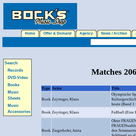
Home
Offer & Demand
Agency
News / Archive
J
Search
Matches 206
Records
DVD-Video
Books
Type
Artist
Title
Music
Olympische Spi
Sheets
Book
Zeyringer, Klaus
Kulturgeschich
heute (Band 1
Music
Accessories
Book
Zeyringer, Klaus
Fußball (Eine 
Ohne FRAUEN
FRAUENwahlre
Book
Ziegerhofer, Anita
den Stimmzettel
Schlüssel zu a