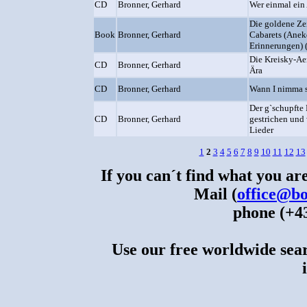
CD
Bronner, Gerhard
Wer einmal ein
Die goldene Ze
Book
Bronner, Gerhard
Cabarets (Anek
Erinnerungen) 
Die Kreisky-Ae
CD
Bronner, Gerhard
Ära
CD
Bronner, Gerhard
Wann I nimma 
Der g`schupfte 
CD
Bronner, Gerhard
gestrichen und 
Lieder
1
2
3
4
5
6
7
8
9
10
11
12
13
If you can´t find what you are
Mail (
office@bo
phone (+43
Use our free worldwide sear