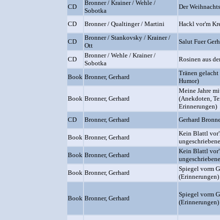
Bronner / Krainer / Wehle /
CD
Der Weihnacht
Sobotka
CD
Bronner / Qualtinger / Martini
Hackl vor'm Kr
Bronner / Stankovsky / Krainer /
CD
Salut Fuer Ger
Ott
Bronner / Wehle / Krainer /
CD
Rosinen aus d
Sobotka
Tränen gelacht 
Book
Bronner, Gerhard
Humor)
Meine Jahre mi
Book
Bronner, Gerhard
(Anekdoten, Te
Erinnerungen)
CD
Bronner, Gerhard
Gerhard Bronner
Kein Blattl vo
Book
Bronner, Gerhard
ungeschriebene
Kein Blattl vo
Book
Bronner, Gerhard
ungeschriebene
Spiegel vorm G
Book
Bronner, Gerhard
(Erinnerungen)
Spiegel vorm G
Book
Bronner, Gerhard
(Erinnerungen)