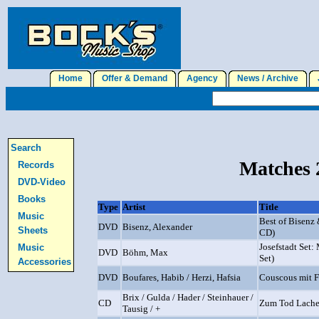
Home
Offer & Demand
Agency
News / Archive
J
Search
Matches 2
Records
DVD-Video
Books
Type
Artist
Title
Music
Best of Bisenz
DVD
Bisenz, Alexander
Sheets
CD)
Josefstadt Set
Music
DVD
Böhm, Max
Set)
Accessories
DVD
Boufares, Habib / Herzi, Hafsia
Couscous mit F
Brix / Gulda / Hader / Steinhauer /
CD
Zum Tod Lach
Tausig / +