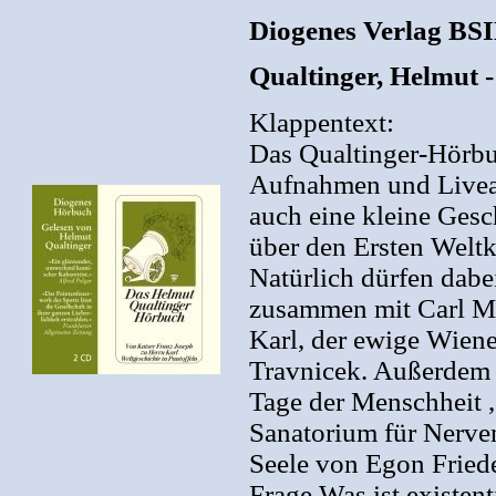
Diogenes Verlag BSI
Qualtinger, Helmut 
Klappentext:
Das Qualtinger-Hörbu
Aufnahmen und Liveau
auch eine kleine Gesch
über den Ersten Weltk
Natürlich dürfen dabe
zusammen mit Carl Mer
Karl, der ewige Wien
Travnicek. Außerdem l
Tage der Menschheit ,
Sanatorium für Nerven
Seele von Egon Friede
Frage Was ist existent