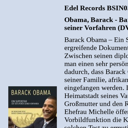
Edel Records BSIN0
Obama, Barack - Ba
seiner Vorfahren (D
Barack Obama – Ein Su
ergreifende Dokument
Zwischen seinen diplo
man einen sehr persön
dadurch, dass Barack
seiner Familie, afrika
eingefangen werden. 
Heimatstadt seines Vat
Großmutter und den Re
Ehefrau Michelle öffe
Vorbildfunktion die K
solchen Test zu ermut