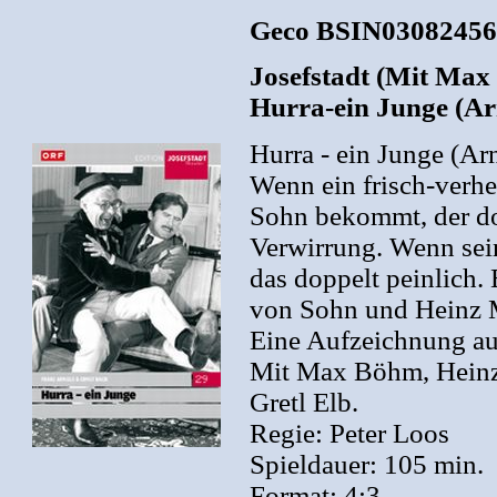
Geco BSIN03082456
Josefstadt (Mit Max
Hurra-ein Junge (A
Hurra - ein Junge (A
Wenn ein frisch-verhe
Sohn bekommt, der dopp
Verwirrung. Wenn sein 
das doppelt peinlich
von Sohn und Heinz M
Eine Aufzeichnung au
Mit Max Böhm, Heinz
Gretl Elb.
Regie: Peter Loos
Spieldauer: 105 min.
Format: 4:3