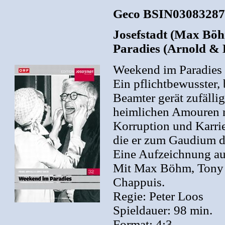
Geco BSIN03083287
Josefstadt (Max Böh
Paradies (Arnold &
Weekend im Paradies
Ein pflichtbewusster,
Beamter gerät zufällig
heimlichen Amouren n
Korruption und Karri
die er zum Gaudium d
Eine Aufzeichnung au
Mit Max Böhm, Tony N
Chappuis.
Regie: Peter Loos
Spieldauer: 98 min.
Format: 4:3