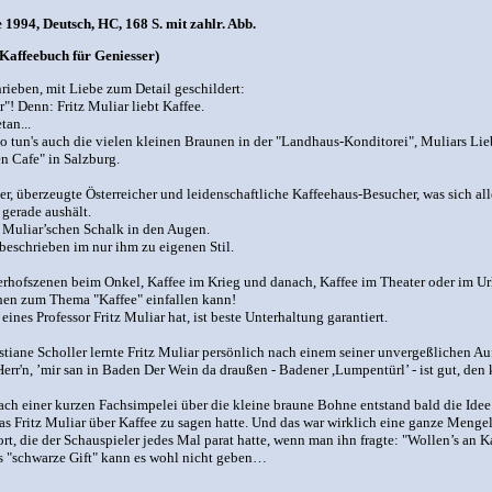
1994, Deutsch, HC, 168 S. mit zahlr. Abb.
s Kaffeebuch für Geniesser)
ieben, mit Liebe zum Detail geschildert:
"! Denn: Fritz Muliar liebt Kaffee.
tan...
 tun's auch die vielen kleinen Braunen in der "Landhaus-Konditorei", Muliars Lie
n Cafe" in Salzburg.
er, überzeugte Österreicher und leidenschaftliche Kaffeehaus-Besucher, was sich al
t gerade aushält.
 Muliar’schen Schalk in den Augen.
beschrieben im nur ihm zu eigenen Stil.
nterhofszenen beim Onkel, Kaffee im Krieg und danach, Kaffee im Theater oder im 
hen zum Thema "Kaffee" einfallen kann!
nes Professor Fritz Muliar hat, ist beste Unterhaltung garantiert.
stiane Scholler lernte Fritz Muliar persönlich nach einem seiner unvergeßlichen Auf
'n, ’mir san in Baden Der Wein da draußen - Badener ,Lumpentürl’ - ist gut, den ke
 Nach einer kurzen Fachsimpelei über die kleine braune Bohne entstand bald die I
was Fritz Muliar über Kaffee zu sagen hatte. Und das war wirklich eine ganze Menge
t, die der Schauspieler jedes Mal parat hatte, wenn man ihn fragte: "Wollen’s an Ka
s "schwarze Gift" kann es wohl nicht geben…