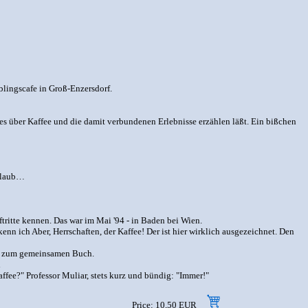
blingscafe in Groß-Enzersdorf.
les über Kaffee und die damit verbundenen Erlebnisse erzählen läßt. Ein bißchen
Urlaub…
tritte kennen. Das war im Mai '94 - in Baden bei Wien.
nn ich Aber, Herrschaften, der Kaffee! Der ist hier wirklich ausgezeichnet. Den
dee zum gemeinsamen Buch.
l
ffee?" Professor Muliar, stets kurz und bündig: "Immer!"
Price: 10,50 EUR