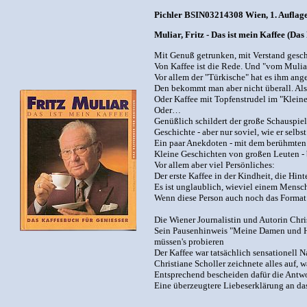
Pichler BSIN03214308 Wien, 1. Auflage 
Muliar, Fritz - Das ist mein Kaffee (Da
Mit Genuß getrunken, mit Verstand geschr
Von Kaffee ist die Rede. Und "vom Muliar
Vor allem der "Türkische" hat es ihm ange
Den bekommt man aber nicht überall. Also
Oder Kaffee mit Topfenstrudel im "Kleine
Oder…
Genüßlich schildert der große Schauspiel
Geschichte - aber nur soviel, wie er selbs
Ein paar Anekdoten - mit dem berühmten
Kleine Geschichten von großen Leuten - 
Vor allem aber viel Persönliches:
Der erste Kaffee in der Kindheit, die Hi
Es ist unglaublich, wieviel einem Mensc
Wenn diese Person auch noch das Format ei
Die Wiener Journalistin und Autorin Chri
Sein Pausenhinweis "Meine Damen und Herr
müssen's probieren
Der Kaffee war tatsächlich sensationell
Christiane Scholler zeichnete alles auf, 
Entsprechend bescheiden dafür die Antwor
Eine überzeugtere Liebeserklärung an da