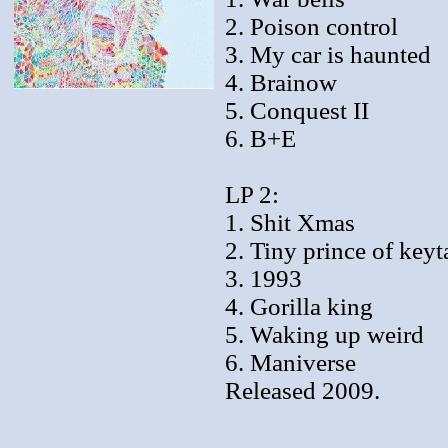
2. Poison control
3. My car is haunted
4. Brainow
5. Conquest II
6. B+E
LP 2:
1. Shit Xmas
2. Tiny prince of keyt
3. 1993
4. Gorilla king
5. Waking up weird
6. Maniverse
Released 2009.