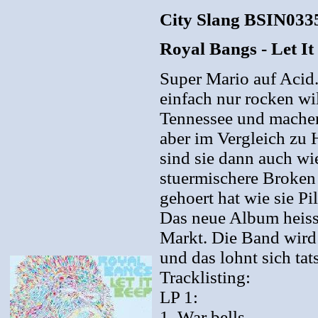
City Slang BSIN0335
Royal Bangs - Let It
Super Mario auf Acid
einfach nur rocken wi
Tennessee und machen
aber im Vergleich zu 
sind sie dann auch wi
stuermischere Broken 
gehoert hat wie sie Pi
Das neue Album heiss
Markt. Die Band wird 
und das lohnt sich tat
Tracklisting:
LP 1:
1. War bells