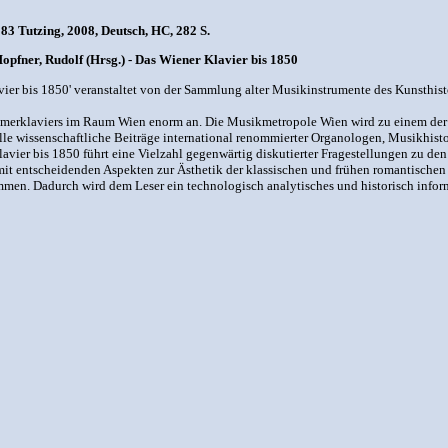
3 Tutzing, 2008, Deutsch, HC, 282 S.
Hopfner, Rudolf (Hrsg.) - Das Wiener Klavier bis 1850
ier bis 1850' veranstaltet von der Sammlung alter Musikinstrumente des Kunsthi
merklaviers im Raum Wien enorm an. Die Musikmetropole Wien wird zu einem der 
elle wissenschaftliche Beiträge international renommierter Organologen, Musikhis
avier bis 1850 führt eine Vielzahl gegenwärtig diskutierter Fragestellungen zu de
mit entscheidenden Aspekten zur Ästhetik der klassischen und frühen romantische
en. Dadurch wird dem Leser ein technologisch analytisches und historisch infor