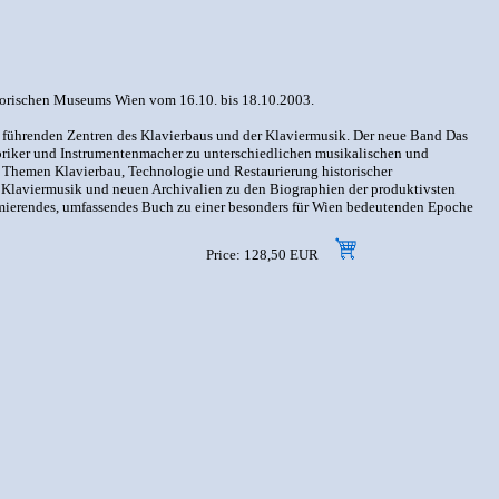
storischen Museums Wien vom 16.10. bis 18.10.2003.
führenden Zentren des Klavierbaus und der Klaviermusik. Der neue Band Das
toriker und Instrumentenmacher zu unterschiedlichen musikalischen und
n Themen Klavierbau, Technologie und Restaurierung historischer
n Klaviermusik und neuen Archivalien zu den Biographien der produktivsten
mierendes, umfassendes Buch zu einer besonders für Wien bedeutenden Epoche
Price: 128,50 EUR