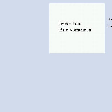
Dro
Fia