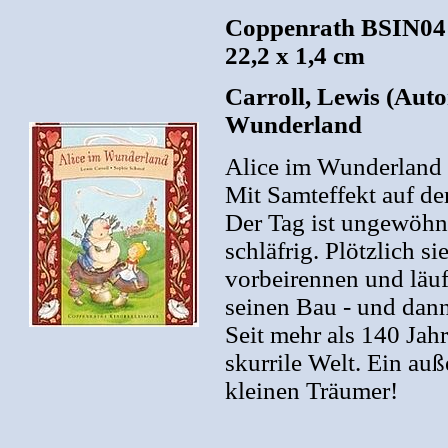
Coppenrath BSIN0416
22,2 x 1,4 cm
Carroll, Lewis (Autor
Wunderland
Alice im Wunderland
Mit Samteffekt auf de
Der Tag ist ungewöhn
schläfrig. Plötzlich s
vorbeirennen und läuft
seinen Bau - und dann
Seit mehr als 140 Jah
skurrile Welt. Ein au
kleinen Träumer!