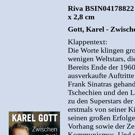
Riva BSIN04178822 2
x 2,8 cm
Gott, Karel - Zwisc
Klappentext:
Die Worte klingen gro
wenigen Weltstars, die
Bereits Ende der 1960e
ausverkaufte Auftritt
Frank Sinatras gehand
Tschechien und den L
zu den Superstars der
erstmals von seiner K
seinen großen Erfolg
Vorhang sowie der Ze
Kommunismus. Und nat