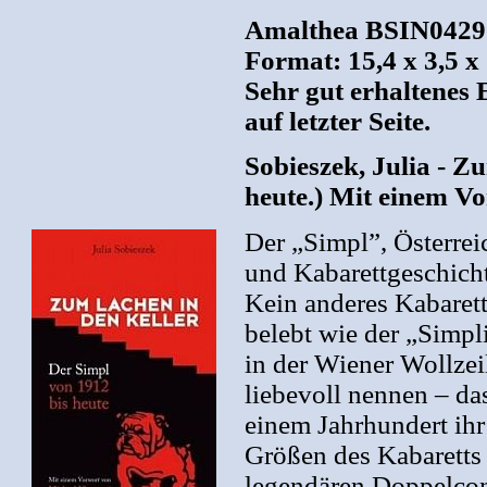
Amalthea BSIN042923
Format: 15,4 x 3,5 x
Sehr gut erhaltenes 
auf letzter Seite.
Sobieszek, Julia - Z
heute.) Mit einem V
Der „Simpl”, Österrei
und Kabarettgeschicht
Kein anderes Kabarett
belebt wie der „Simpli
in der Wiener Wollzei
liebevoll nennen – das
einem Jahrhundert ihr
Größen des Kabaretts 
legendären Doppelcon