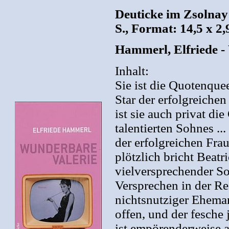
Deuticke im Zsolnay
S., Format: 14,5 x 2,
Hammerl, Elfriede 
Inhalt:
Sie ist die Quotenqu
Star der erfolgreiche
ist sie auch privat die
talentierten Sohnes ..
der erfolgreichen Fra
plötzlich bricht Beatr
vielversprechender Soh
Versprechen in der Rea
nichtsnutziger Eheman
offen, und der fesche 
ist empörenderweise a