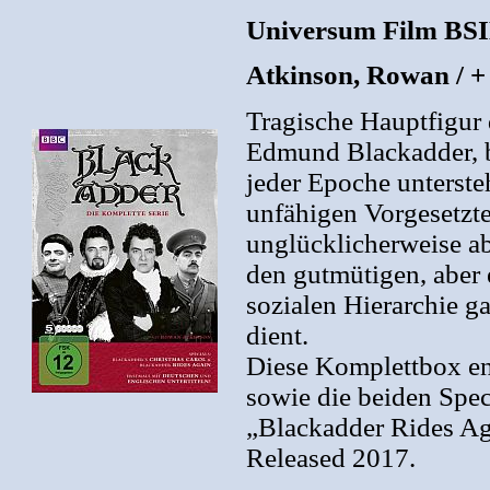
Universum Film BS
Atkinson, Rowan / +
Tragische Hauptfigur d
Edmund Blackadder, b
jeder Epoche unters
unfähigen Vorgesetzten
unglücklicherweise ab
den gutmütigen, aber e
sozialen Hierarchie g
dient.
Diese Komplettbox enth
sowie die beiden Spe
„Blackadder Rides Ag
Released 2017.