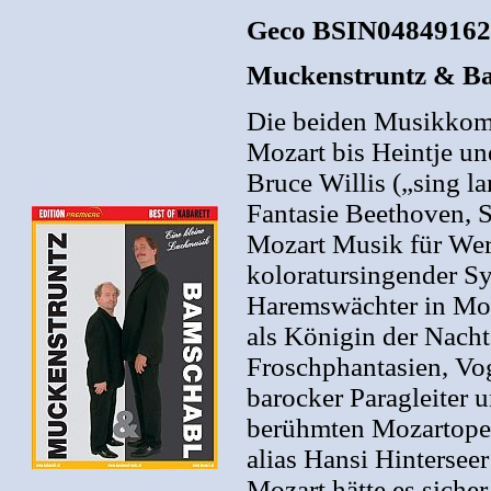
Geco BSIN04849162
Muckenstruntz & Ba
Die beiden Musikkomi
Mozart bis Heintje un
Bruce Willis („sing l
Fantasie Beethoven, 
Mozart Musik für Werb
koloratursingender Sy
Haremswächter in Moz
als Königin der Nacht
Froschphantasien, Vo
barocker Paragleiter 
berühmten Mozartoper
alias Hansi Hinterseer
Mozart hätte es sicher