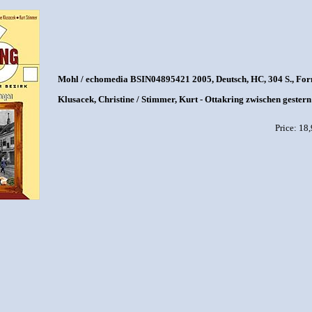
Mohl / echomedia BSIN04895421 2005, Deutsch, HC, 304 S., Form
Klusacek, Christine / Stimmer, Kurt - Ottakring zwischen geste
Price: 