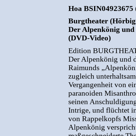
Hoa BSIN04923675 
Burgtheater (Hörbiger
Der Alpenkönig und
(DVD-Video)
Edition BURGTHEA
Der Alpenkönig und 
Raimunds „Alpenköni
zugleich unterhaltsa
Vergangenheit von ein
paranoiden Misanthrop
seinen Anschuldigung
Intrige, und flüchtet 
von Rappelkopfs Miss
Alpenkönig verspricht
maßgeschneiderte Ther