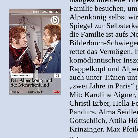
Familie besuchen, um 
Alpenkönig selbst wir
Spiegel zur Selbsterk
die Familie ist aufs N
Bilderbuch-Schwieger
rettet das Vermögen. 
komödiantischer Insze
Rappelkopf und Alpen
auch unter Tränen un
„zwei Jahre in Paris“
Mit: Karoline Aigner
Christl Erber, Hella F
Pandura, Alma Seidle
Gottschlich, Attila H
Krinzinger, Max Pfeil
u.a.