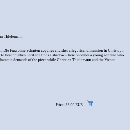
ian Thielemann
in Die Frau ohne Schatten acquires a further allegorical dimension in Christoph
le to bear children until she finds a shadow – here becomes a young soprano who
d dramatic demands of the piece while Christian Thielemann and the Vienna
Price: 38,90 EUR