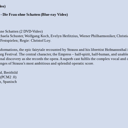
deo)
- Die Frau ohne Schatten (Blue-ray Video)
ohne Schatten (2 DVD-Video)
aela Schuster, Wolfgang Koch, Evelyn Herlitzius, Wiener Philharmoniker, Christ
estspielen; Regie: Christof Loy.
rmations, the epic fairytale recounted by Strauss and his librettist Hofmannsthal 
rg Festival. The central character, the Empress – half-spirit, half-human, and unab
nal discovery as she records the opera. A superb cast fulfils the complex vocal an
enges of Strauss’s most ambitious and splendid operatic score.
d, Breitbild
 (PCM2 .0)
h, Spanisch