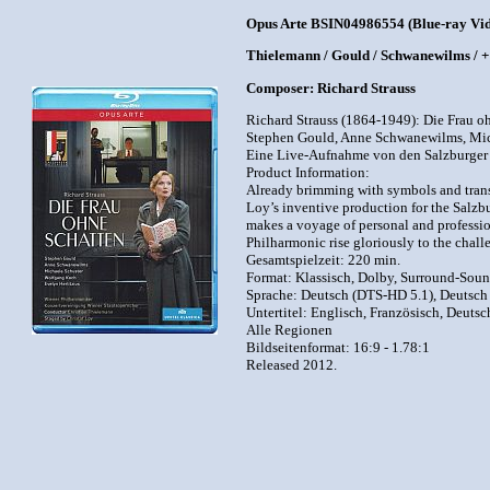
Opus Arte BSIN04986554 (Blue-ray Vi
Thielemann / Gould / Schwanewilms / + 
Composer: Richard Strauss
Richard Strauss (1864-1949): Die Frau 
Stephen Gould, Anne Schwanewilms, Mich
Eine Live-Aufnahme von den Salzburger F
Product Information:
Already brimming with symbols and transfo
Loy’s inventive production for the Salzbu
makes a voyage of personal and professio
Philharmonic rise gloriously to the chall
Gesamtspielzeit: 220 min.
Format: Klassisch, Dolby, Surround-Soun
Sprache: Deutsch (DTS-HD 5.1), Deutsch
Untertitel: Englisch, Französisch, Deutsc
Alle Regionen
Bildseitenformat: 16:9 - 1.78:1
Released 2012.