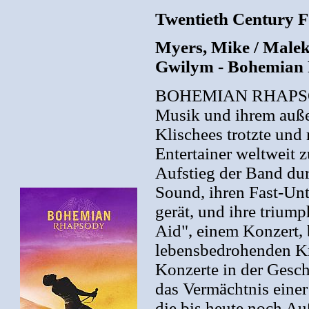
Twentieth Century 
Myers, Mike / Malek
Gwilym - Bohemian
BOHEMIAN RHAPSODY i
Musik und ihrem auße
Klischees trotzte und
Entertainer weltweit 
Aufstieg der Band dur
Sound, ihren Fast-Unt
gerät, und ihre triu
Aid", einem Konzert, 
lebensbedrohenden Kr
Konzerte in der Gesch
das Vermächtnis einer
die bis heute noch A