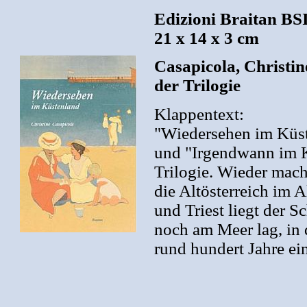
Edizioni Braitan BS
21 x 14 x 3 cm
Casapicola, Christin
der Trilogie
Klappentext:
"Wiedersehen im Küst
und "Irgendwann im Kü
Trilogie. Wieder mach
die Altösterreich im 
und Triest liegt der S
noch am Meer lag, in d
rund hundert Jahre ei