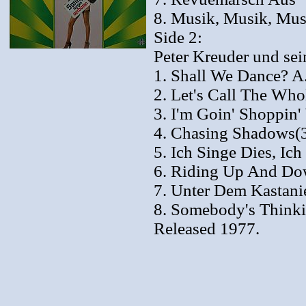
8. Musik, Musik, Musi
Side 2:
Peter Kreuder und sei
1. Shall We Dance? A.
2. Let's Call The Who
3. I'm Goin' Shoppin'
4. Chasing Shadows(
5. Ich Singe Dies, Ich
6. Riding Up And Do
7. Unter Dem Kastani
8. Somebody's Thinki
Released 1977.