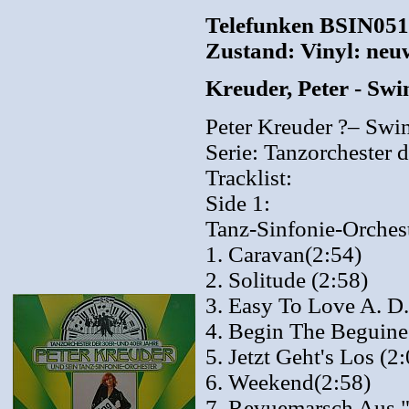
Telefunken BSIN051
Zustand: Vinyl: neuw
Kreuder, Peter - Sw
Peter Kreuder ?– Swi
Serie: Tanzorchester d
Tracklist:
Side 1:
Tanz-Sinfonie-Orchest
1. Caravan(2:54)
2. Solitude (2:58)
3. Easy To Love A. D
4. Begin The Beguine
5. Jetzt Geht's Los (2
6. Weekend(2:58)
7. Revuemarsch Aus "