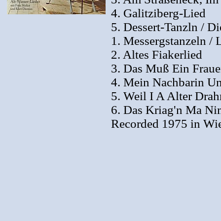
4. Galitziberg-Lied
5. Dessert-Tanzln / D
1. Messergstanzeln /
2. Altes Fiakerlied
3. Das Muß Ein Frau
4. Mein Nachbarin Un
5. Weil I A Alter Drah
6. Das Kriag'n Ma N
Recorded 1975 in Wi