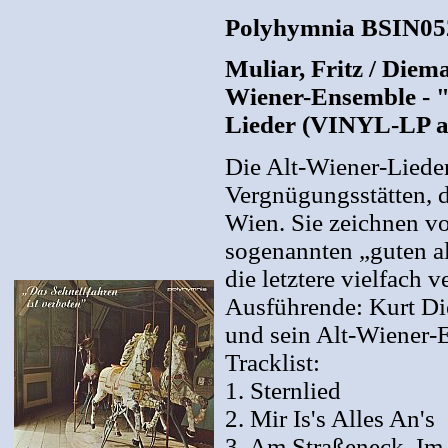
Polyhymnia BSIN05
Muliar, Fritz / Diema
Wiener-Ensemble - "
Lieder (VINYL-LP a
Die Alt-Wiener-Lieder 
Vergnügungsstätten, d
Wien. Sie zeichnen vo
sogenannten „guten al
die letztere vielfach 
Ausführende: Kurt Di
und sein Alt-Wiener-
Tracklist:
1. Sternlied
2. Mir Is's Alles An's
3. Am Straßeneck, Im