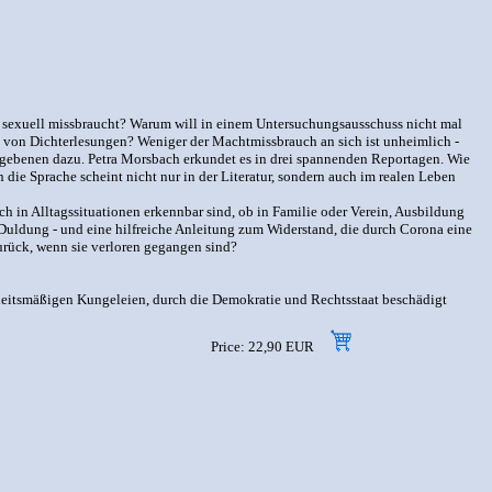
n sexuell missbraucht? Warum will in einem Untersuchungsausschuss nicht mal
ot von Dichterlesungen? Weniger der Machtmissbrauch an sich ist unheimlich -
ergebenen dazu. Petra Morsbach erkundet es in drei spannenden Reportagen. Wie
 die Sprache scheint nicht nur in der Literatur, sondern auch im realen Leben
h in Alltagssituationen erkennbar sind, ob in Familie oder Verein, Ausbildung
uldung - und eine hilfreiche Anleitung zum Widerstand, die durch Corona eine
urück, wenn sie verloren gegangen sind?
nheitsmäßigen Kungeleien, durch die Demokratie und Rechtsstaat beschädigt
Price: 22,90 EUR