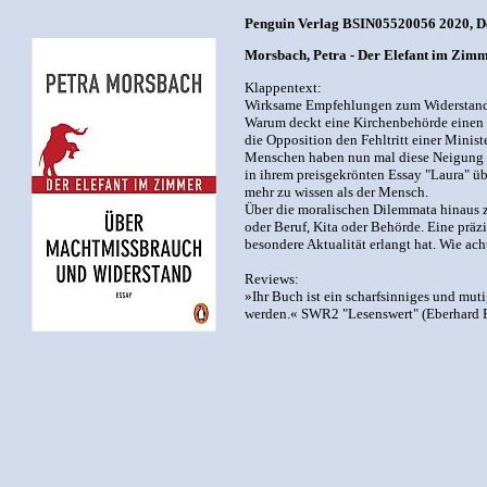
Penguin Verlag BSIN05520056 2020, De
Morsbach, Petra - Der Elefant im Zim
Klappentext:
Wirksame Empfehlungen zum Widerstand: 
Warum deckt eine Kirchenbehörde einen K
die Opposition den Fehltritt einer Minis
Menschen haben nun mal diese Neigung -,
in ihrem preisgekrönten Essay "Laura" übe
mehr zu wissen als der Mensch.
Über die moralischen Dilemmata hinaus ze
oder Beruf, Kita oder Behörde. Eine prä
besondere Aktualität erlangt hat. Wie ac
Reviews:
»Ihr Buch ist ein scharfsinniges und mu
werden.« SWR2 "Lesenswert" (Eberhard 