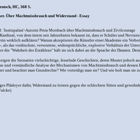
utsch, HC, 368 S.
mer. Über Machtmissbrauch und Widerstand - Essay
'Justizpalast'-Autorin Petra Morsbach über Machtmissbrauch und Zivilcourage
ardinal, von dem intern seit Jahrzehnten bekannt ist, dass er Schüler und Novize
terin wirklich aufklären? Warum akzeptieren die Künstler einer Akademie ein Verb
 als das verdruckste, verworrene, widersprüchliche, explosive Verhältnis der Unt
r die "Wahrheit des Erzählens" hält sie sich dabei an die Sprache der Dramen. Denn
igen die Szenarien vielschichtige, fesselnde Geschichten, deren Muster jedoch auc
zise und verständliche Analyse der Mechanismen von Machtmissbrauch und dessen D
htet und beachtet man Grundrechte? Wie verteidigt man sie? Und wie holt man sie z
tiges Plädoyer dafür, Widerstand zu leisten gegen die schlechten Sitten und gewoh
Falcke)