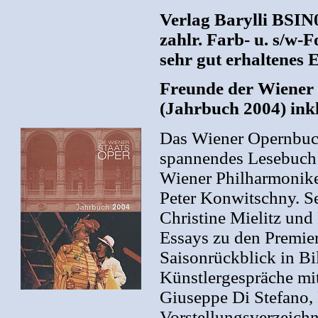
Verlag Barylli BSIN
zahlr. Farb- u. s/w-
sehr gut erhaltenes
Freunde der Wiener 
(Jahrbuch 2004) in
Das Wiener Opernbuch
spannendes Lesebuch 
Wiener Philharmonike
Peter Konwitschny. Se
Christine Mielitz und
Essays zu den Premie
Saisonrückblick in B
Künstlergespräche mit
Giuseppe Di Stefano,
Vorstellungsverzeichn