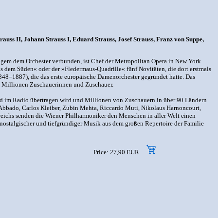
uss II, Johann Strauss I, Eduard Strauss, Josef Strauss, Franz von Suppe,
angem dem Orchester verbunden, ist Chef der Metropolitan Opera in New York
s dem Süden« oder der »Fledermaus-Quadrille« fünf Novitäten, die dort erstmals
48–1887), die das erste europäische Damenorchester gegründet hatte. Das
50 Millionen Zuschauerinnen und Zuschauer.
n und im Radio übertragen wird und Millionen von Zuschauern in über 90 Ländern
 Abbado, Carlos Kleiber, Zubin Mehta, Riccardo Muti, Nikolaus Harnoncourt,
reichs senden die Wiener Philharmoniker den Menschen in aller Welt einen
nostalgischer und tiefgründiger Musik aus dem großen Repertoire der Familie
Price: 27,90 EUR