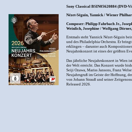
Sony Classical BSIN05620884 (DVD-Vi
Nézet-Séguin, Yannick / Wiener Philha
Composer: Philipp Fahrbach Jr., Joseph
Weinlich, Josephine / Wolfgang Dörner
Erstmals steht Yannick Nézet-Séguin bei
und des Philadelphia Orchestra. Er brin
erklingen – darunter auch Kompositionen
Neujahrskonzert ist eines der größten E
Das jährliche Neujahrskonzert in Wien is
der Welt erreicht. Das Konzert wurde bi
Seiji Ozawa, Mariss Jansons, Franz Wels
Neujahrsgruß im Geiste der Hoffnung, de
von Johann Strauß und seiner Zeitgenoss
Released 2026.