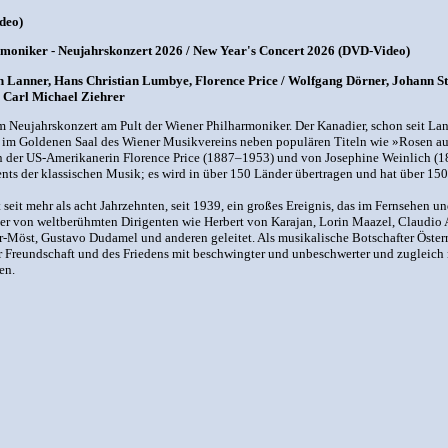
deo)
rmoniker - Neujahrskonzert 2026 / New Year's Concert 2026 (DVD-Video)
 Lanner, Hans Christian Lumbye, Florence Price / Wolfgang Dörner, Johann Stra
, Carl Michael Ziehrer
m Neujahrskonzert am Pult der Wiener Philharmoniker. Der Kanadier, schon seit L
gt im Goldenen Saal des Wiener Musikvereins neben populären Titeln wie »Rosen au
 der US-Amerikanerin Florence Price (1887–1953) und von Josephine Weinlich (18
vents der klassischen Musik; es wird in über 150 Länder übertragen und hat über 1
t seit mehr als acht Jahrzehnten, seit 1939, ein großes Ereignis, das im Fernsehe
sher von weltberühmten Dirigenten wie Herbert von Karajan, Lorin Maazel, Claudio
er-Möst, Gustavo Dudamel und anderen geleitet. Als musikalische Botschafter Öster
r Freundschaft und des Friedens mit beschwingter und unbeschwerter und zugleich 
en.