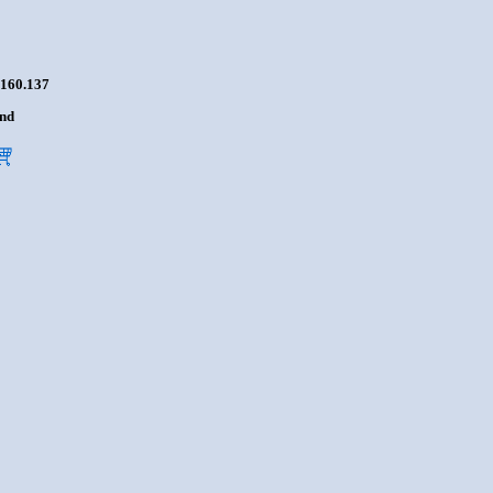
160.137
jnd