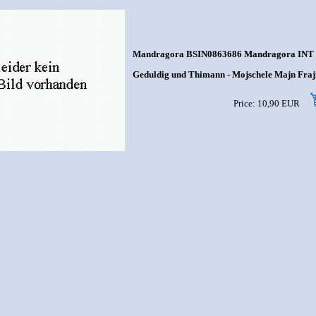
Mandragora BSIN0863686 Mandragora INT 
Geduldig und Thimann - Mojschele Majn Fra
Price: 10,90 EUR