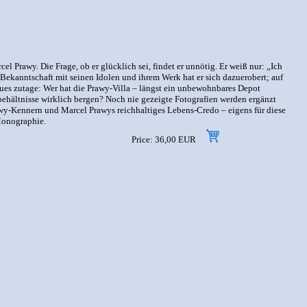
l Prawy. Die Frage, ob er glücklich sei, findet er unnötig. Er weiß nur: „Ich
ekanntschaft mit seinen Idolen und ihrem Werk hat er sich dazuerobert; auf
es zutage: Wer hat die Prawy-Villa – längst ein unbewohnbares Depot
behältnisse wirklich bergen? Noch nie gezeigte Fotografien werden ergänzt
wy-Kennern und Marcel Prawys reichhaltiges Lebens-Credo – eigens für diese
Monographie.
Price: 36,00 EUR