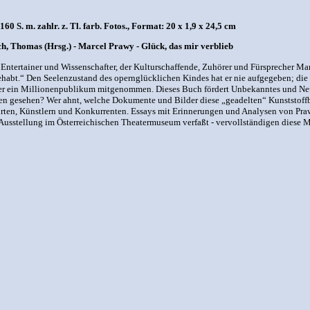
 S. m. zahlr. z. Tl. farb. Fotos., Format: 20 x 1,9 x 24,5 cm
h, Thomas (Hrsg.) - Marcel Prawy - Glück, das mir verblieb
Entertainer und Wissenschafter, der Kulturschaffende, Zuhörer und Fürsprecher Marce
habt.“ Den Seelenzustand des opernglücklichen Kindes hat er nie aufgegeben; die B
 er ein Millionenpublikum mitgenommen. Dieses Buch fördert Unbekanntes und Neu
nnen gesehen? Wer ahnt, welche Dokumente und Bilder diese „geadelten“ Kunststoff
rten, Künstlern und Konkurrenten. Essays mit Erinnerungen und Analysen von Pra
Ausstellung im Österreichischen Theatermuseum verfaßt - vervollständigen diese 