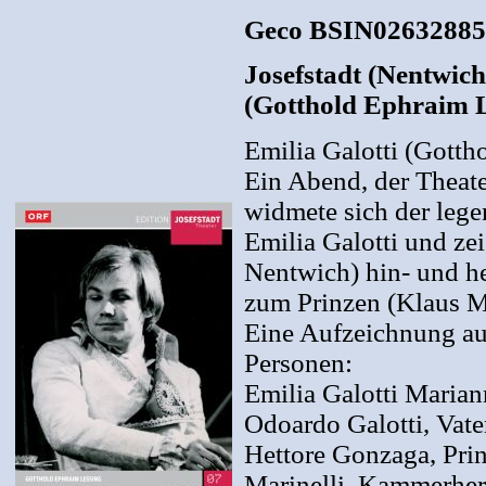
Geco BSIN02632885
Josefstadt (Nentwich
(Gotthold Ephraim 
Emilia Galotti (Gotth
Ein Abend, der Theater
widmete sich der lege
Emilia Galotti und ze
Nentwich) hin- und h
zum Prinzen (Klaus M
Eine Aufzeichnung au
Personen:
Emilia Galotti Maria
Odoardo Galotti, Vate
Hettore Gonzaga, Pri
Marinelli, Kammerherr