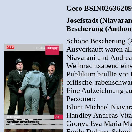
Geco BSIN02636209
Josefstadt (Niavaran
Bescherung (Anthon
Schöne Bescherung (
Ausverkauft waren all
Niavarani und Andreas 
Weihnachtsabend eine
Publikum brüllte vor 
britische, rabenschw
Eine Aufzeichnung au
Personen:
Blunt Michael Niavar
Handley Andreas Vit
Gronya Eva Maria Ma
Emily Dolores Schmi