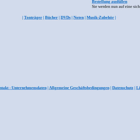
Bestellung ausfüllen
Sie werden nun auf eine sich
|
Tonträger
|
Bücher
|
DVDs
|
Noten
|
Musik-Zubehör
|
takt - Unternehmensdaten
|
Allgemeine Geschäftsbedingungen
|
Datenschutz
|
L