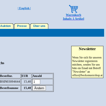
| English |
Warenkorb
Inhalt: 1 Artikel
Auktion
Presse
Über uns
Newsletter
Wenn Sie sich für unseren
Newsletter registrieren
chs
möchten, senden Sie uns
bitte ein Email mit Betreff
"Newsletter" an
office@bocksmusicshop.at
Bestellnr.
EUR
Anzahl
BSIN03094644
15,40
Bestellsumme
15,40