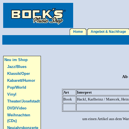
Home
Angebot & Nachfrage
Neu im Shop
Jazz/Blues
Klassik/Oper
Ab 
Kabarett/Humor
Pop/World
Art
Interpret
Vinyl
Book
Hackl, Karlheinz / Marecek, Hein
Theater/Josefstadt
DVD/Video
Weihnachten
um einen Artikel aus dem War
(CDs)
Neujahrskonzerte