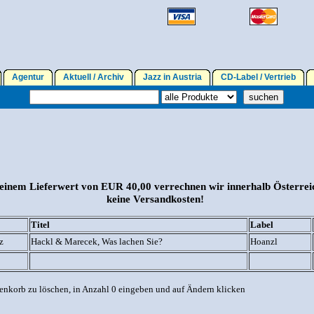
Agentur
Aktuell / Archiv
Jazz in Austria
CD-Label / Vertrieb
einem Lieferwert von EUR 40,00 verrechnen wir innerhalb Österrei
keine Versandkosten!
Titel
Label
z
Hackl & Marecek, Was lachen Sie?
Hoanzl
enkorb zu löschen, in Anzahl 0 eingeben und auf Ändern klicken