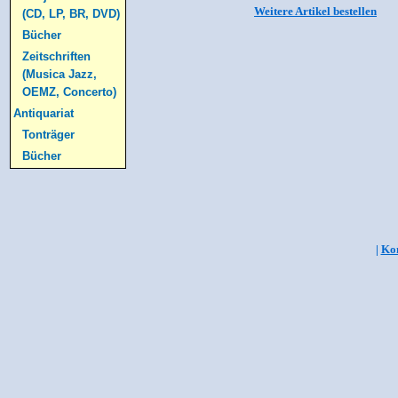
Weitere Artikel bestellen
(CD, LP, BR, DVD)
Bücher
Zeitschriften
(Musica Jazz,
OEMZ, Concerto)
Antiquariat
Tonträger
Bücher
|
Kon