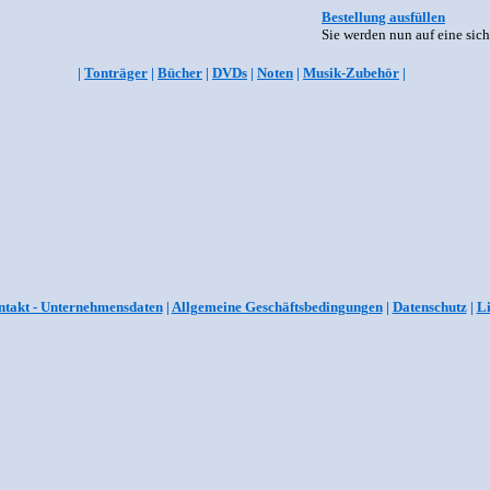
Bestellung ausfüllen
Sie werden nun auf eine sich
|
Tonträger
|
Bücher
|
DVDs
|
Noten
|
Musik-Zubehör
|
takt - Unternehmensdaten
|
Allgemeine Geschäftsbedingungen
|
Datenschutz
|
L