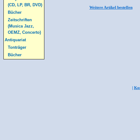
(CD, LP, BR, DVD)
Weitere Artikel bestellen
Bücher
Zeitschriften
(Musica Jazz,
OEMZ, Concerto)
Antiquariat
Tonträger
Bücher
|
Kon