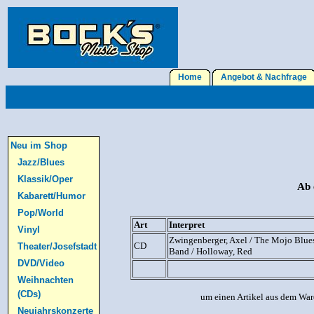
Home
Angebot & Nachfrage
Neu im Shop
Jazz/Blues
Klassik/Oper
Ab 
Kabarett/Humor
Pop/World
Art
Interpret
Vinyl
Zwingenberger, Axel / The Mojo Blue
CD
Theater/Josefstadt
Band / Holloway, Red
DVD/Video
Weihnachten
(CDs)
um einen Artikel aus dem War
Neujahrskonzerte