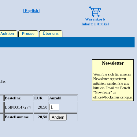
| English |
Warenkorb
Inhalt: 1 Artikel
Auktion
Presse
Über uns
Newsletter
Wenn Sie sich für unseren
Newsletter registrieren
chs
möchten, senden Sie uns
bitte ein Email mit Betreff
"Newsletter" an
office@bocksmusicshop.at
Bestellnr.
EUR
Anzahl
BSIN03147274
20,50
Bestellsumme
20,50