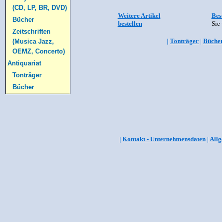
(CD, LP, BR, DVD)
Weitere Artikel
Bes
Bücher
bestellen
Sie 
Zeitschriften
|
Tonträger
|
Büche
(Musica Jazz,
OEMZ, Concerto)
Antiquariat
Tonträger
Bücher
|
Kontakt - Unternehmensdaten
|
Allg