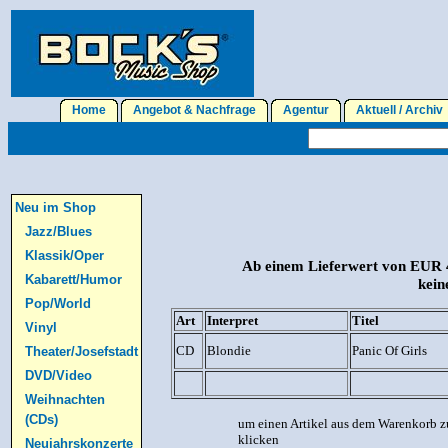
Home
Angebot & Nachfrage
Agentur
Aktuell / Archi
Neu im Shop
Jazz/Blues
Klassik/Oper
Ab einem Lieferwert von EUR 4
Kabarett/Humor
kein
Pop/World
Art
Interpret
Titel
Vinyl
CD
Blondie
Panic Of Girls
Theater/Josefstadt
DVD/Video
Weihnachten
(CDs)
um einen Artikel aus dem Warenkorb z
klicken
Neujahrskonzerte