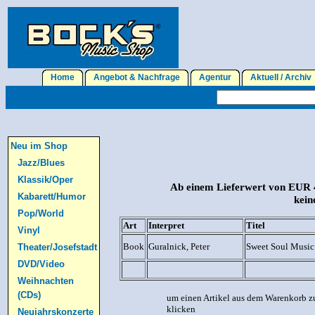
Home
Angebot & Nachfrage
Agentur
Aktuell / Archi
Neu im Shop
Jazz/Blues
Klassik/Oper
Ab einem Lieferwert von EUR 4
Kabarett/Humor
kein
Pop/World
Art
Interpret
Titel
Vinyl
Book
Guralnick, Peter
Sweet Soul Music
Theater/Josefstadt
DVD/Video
Weihnachten
(CDs)
um einen Artikel aus dem Warenkorb zu
klicken
Neujahrskonzerte