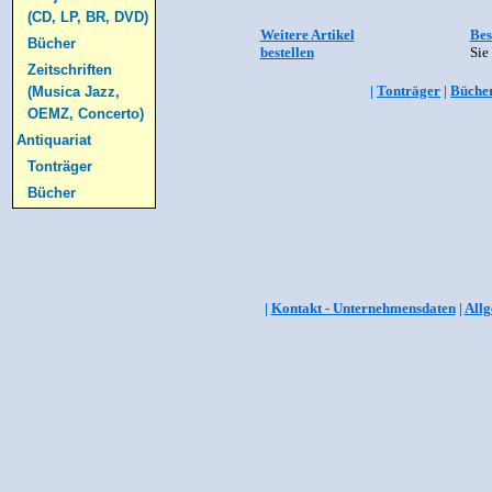
(CD, LP, BR, DVD)
Weitere Artikel
Bes
Bücher
bestellen
Sie
Zeitschriften
|
Tonträger
|
Büche
(Musica Jazz,
OEMZ, Concerto)
Antiquariat
Tonträger
Bücher
|
Kontakt - Unternehmensdaten
|
Allg