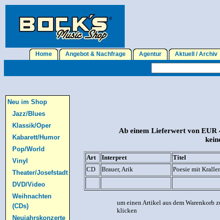
Home
Angebot & Nachfrage
Agentur
Aktuell / Archi
Neu im Shop
Jazz/Blues
Klassik/Oper
Ab einem Lieferwert von EUR 4
Kabarett/Humor
kein
Pop/World
Art
Interpret
Titel
Vinyl
CD
Brauer, Arik
Poesie mit Kralle
Theater/Josefstadt
DVD/Video
Weihnachten
um einen Artikel aus dem Warenkorb z
(CDs)
klicken
Neujahrskonzerte