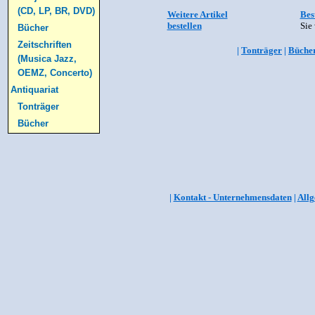
(CD, LP, BR, DVD)
Weitere Artikel
Bes
bestellen
Sie 
Bücher
Zeitschriften
|
Tonträger
|
Büche
(Musica Jazz,
OEMZ, Concerto)
Antiquariat
Tonträger
Bücher
|
Kontakt - Unternehmensdaten
|
Allg