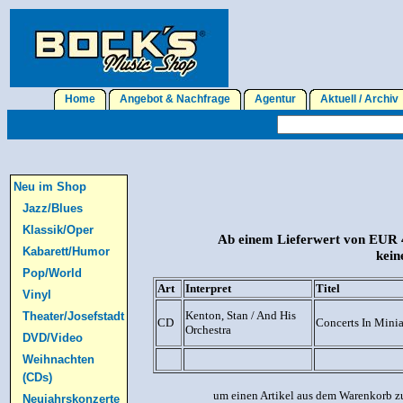
Home
Angebot & Nachfrage
Agentur
Aktuell / Archi
Neu im Shop
Jazz/Blues
Klassik/Oper
Ab einem Lieferwert von EUR 4
Kabarett/Humor
kein
Pop/World
Art
Interpret
Titel
Vinyl
Kenton, Stan / And His
Theater/Josefstadt
CD
Concerts In Minia
Orchestra
DVD/Video
Weihnachten
(CDs)
um einen Artikel aus dem Warenkorb zu
Neujahrskonzerte