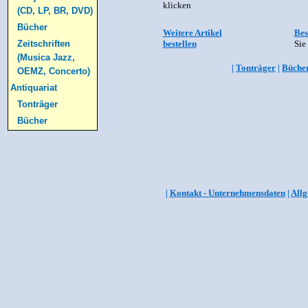
klicken
(CD, LP, BR, DVD)
Bücher
Weitere Artikel
Bes
bestellen
Sie
Zeitschriften
(Musica Jazz,
|
Tonträger
|
Büche
OEMZ, Concerto)
Antiquariat
Tonträger
Bücher
|
Kontakt - Unternehmensdaten
|
Allg