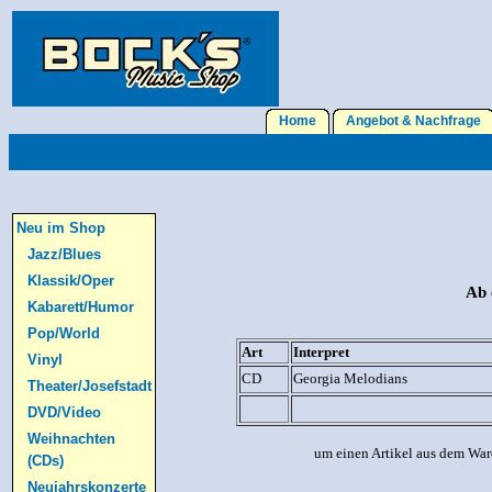
Home
Angebot & Nachfrage
Neu im Shop
Jazz/Blues
Klassik/Oper
Ab 
Kabarett/Humor
Pop/World
Art
Interpret
Vinyl
CD
Georgia Melodians
Theater/Josefstadt
DVD/Video
Weihnachten
um einen Artikel aus dem War
(CDs)
Neujahrskonzerte