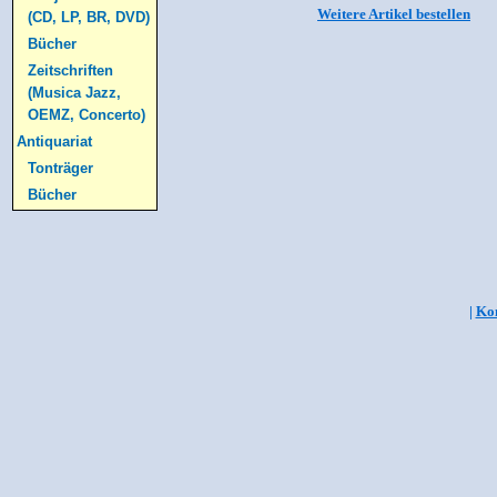
Weitere Artikel bestellen
(CD, LP, BR, DVD)
Bücher
Zeitschriften
(Musica Jazz,
OEMZ, Concerto)
Antiquariat
Tonträger
Bücher
|
Kon