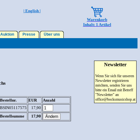
| English |
Warenkorb
Inhalt: 1 Artikel
Auktion
Presse
Über uns
Newsletter
Wenn Sie sich für unseren
Newsletter registrieren
chs
möchten, senden Sie uns
bitte ein Email mit Betreff
"Newsletter" an
office@bocksmusicshop.at
Bestellnr.
EUR
Anzahl
BSIN05117575
17,90
Bestellsumme
17,90