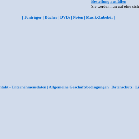
Bestellung ausfüllen
Sie werden nun auf eine sich
|
Tonträger
|
Bücher
|
DVDs
|
Noten
|
Musik-Zubehör
|
takt - Unternehmensdaten
|
Allgemeine Geschäftsbedingungen
|
Datenschutz
|
L