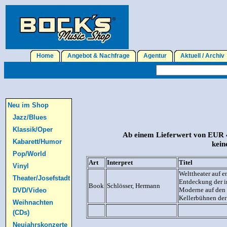
Home
Angebot & Nachfrage
Agentur
Aktuell / Archi
Neu im Shop
Jazz/Blues
Klassik/Oper
Ab einem Lieferwert von EUR 4
Kabarett/Humor
kein
Pop/World
Art
Interpret
Titel
Vinyl
Welttheater auf 
Theater/Josefstadt
Entdeckung der i
Book
Schlösser, Hermann
Moderne auf den
DVD/Video
Kellerbühnen der
Weihnachten
(CDs)
Neujahrskonzerte