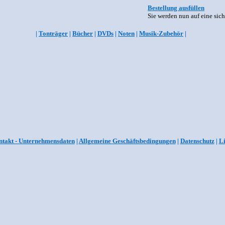
Bestellung ausfüllen
Sie werden nun auf eine sich
|
Tonträger
|
Bücher
|
DVDs
|
Noten
|
Musik-Zubehör
|
takt - Unternehmensdaten
|
Allgemeine Geschäftsbedingungen
|
Datenschutz
|
L