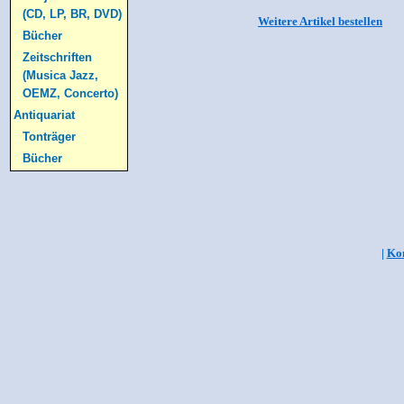
(CD, LP, BR, DVD)
Weitere Artikel bestellen
Bücher
Zeitschriften
(Musica Jazz,
OEMZ, Concerto)
Antiquariat
Tonträger
Bücher
|
Kon