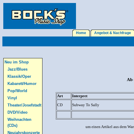
Home
Angebot & Nachfrage
Neu im Shop
Jazz/Blues
Klassik/Oper
Ab 
Kabarett/Humor
Pop/World
Art
Interpret
Vinyl
CD
Subway To Sally
Theater/Josefstadt
DVD/Video
Weihnachten
(CDs)
um einen Artikel aus dem War
Neujahrskonzerte