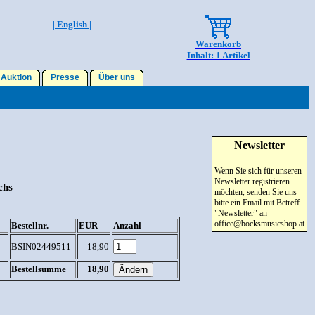
| English |
Warenkorb
Inhalt: 1 Artikel
Auktion
Presse
Über uns
Newsletter
Wenn Sie sich für unseren
Newsletter registrieren
chs
möchten, senden Sie uns
bitte ein Email mit Betreff
"Newsletter" an
office@bocksmusicshop.at
Bestellnr.
EUR
Anzahl
BSIN02449511
18,90
Bestellsumme
18,90