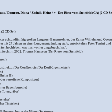
 / Damrau, Diana / Zednik, Heinz / + - Der Riese vom Steinfeld (GA) (2 CD-Se
d (2 CD-Set)
ter achtundfünfzig großen Lengauer Bauernsohnes, der Kaiser Wilhelm und Queen Vi
der mit 27 Jahren an einer Lungenentzündung starb, entwickelten Peter Turrini un
lässt hochleben, was man vorher umgebracht hat".
emitschnitt 2002. Thomas Hampson (Der Riese vom Steinfeld)
esen)
sdirektor/Der Conférencier/Der Dorfbürgermeister)
er)
helm II.)
der versoffene Kompositeur)
)
iter Bauernbursche)
er Totengräber)
rsteher)
her Türsteher)
 Bühnenorchester der Wiener Staatsoper