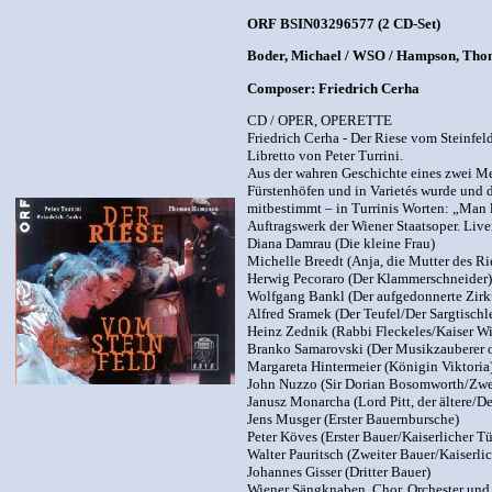
ORF BSIN03296577 (2 CD-Set)
Boder, Michael / WSO / Hampson, Thomas
Composer: Friedrich Cerha
CD / OPER, OPERETTE
Friedrich Cerha - Der Riese vom Steinfel
Libretto von Peter Turrini.
Aus der wahren Geschichte eines zwei Me
Fürstenhöfen und in Varietés wurde und 
mitbestimmt – in Turrinis Worten: „Man 
Auftragswerk der Wiener Staatsoper. Liv
Diana Damrau (Die kleine Frau)
Michelle Breedt (Anja, die Mutter des Ri
Herwig Pecoraro (Der Klammerschneider)
Wolfgang Bankl (Der aufgedonnerte Zirku
Alfred Sramek (Der Teufel/Der Sargtischl
Heinz Zednik (Rabbi Fleckeles/Kaiser Wil
Branko Samarovski (Der Musikzauberer o
Margareta Hintermeier (Königin Viktoria
John Nuzzo (Sir Dorian Bosomworth/Zwe
Janusz Monarcha (Lord Pitt, der ältere/D
Jens Musger (Erster Bauernbursche)
Peter Köves (Erster Bauer/Kaiserlicher Tü
Walter Pauritsch (Zweiter Bauer/Kaiserlic
Johannes Gisser (Dritter Bauer)
Wiener Sängknaben, Chor, Orchester und