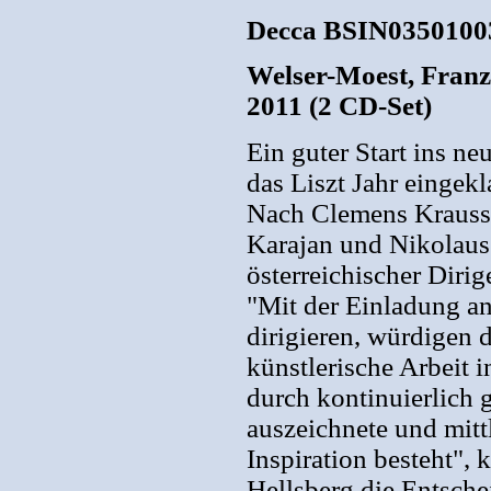
Decca BSIN03501003
Welser-Moest, Franz
2011 (2 CD-Set)
Ein guter Start ins n
das Liszt Jahr eingekl
Nach Clemens Krauss,
Karajan und Nikolaus
österreichischer Dirig
"Mit der Einladung a
dirigieren, würdigen
künstlerische Arbeit i
durch kontinuierlich
auszeichnete und mitt
Inspiration besteht"
Hellsberg die Entsche