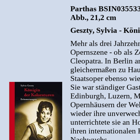
Parthas BSIN0355335
Abb., 21,2 cm
Geszty, Sylvia - Kön
Mehr als drei Jahrzeh
Opernszene - ob als Z
Cleopatra. In Berlin 
gleichermaßen zu Haus
Staatsoper ebenso wie
Sie war ständiger Gas
Edinburgh, Luzern, M
Opernhäusern der Welt
wieder ihre unverwec
unterrichtete sie an H
ihren internationale
Nachwuchs.