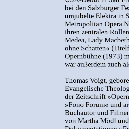
bei den Salzburger Fes
umjubelte Elektra in
Metropolitan Opera N
ihren zentralen Rolle
Medea, Lady Macbeth,
ohne Schatten« (Tite
Opernbühne (1973) mac
war außerdem auch als
Thomas Voigt, gebore
Evangelische Theolog
der Zeitschrift »Ope
»Fono Forum« und arbei
Buchautor und Filmema
von Martha Mödl und
Dokumentationen »Fri