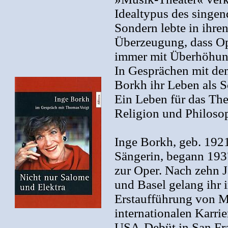
Idealtypus des singend
Sondern lebte in ihre
Überzeugung, dass Ope
immer mit Überhöhung
In Gesprächen mit de
Borkh ihr Leben als S
Ein Leben für das Thea
Religion und Philoso
Inge Borkh, geb. 192
Sängerin, begann 1937
zur Oper. Nach zehn 
und Basel gelang ihr 
Erstaufführung von M
internationalen Karri
USA-Debüt in San Fra