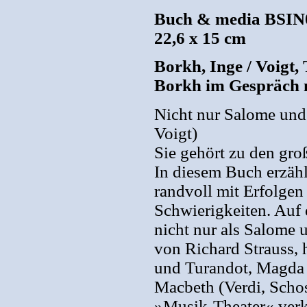
Buch & media BSIN0
22,6 x 15 cm
Borkh, Inge / Voigt,
Borkh im Gespräch 
Nicht nur Salome und
Voigt)
Sie gehört zu den gr
In diesem Buch erzähl
randvoll mit Erfolge
Schwierigkeiten. Auf 
nicht nur als Salome 
von Richard Strauss, 
und Turandot, Magda 
Macbeth (Verdi, Scho
»Musik-Theater« verkö