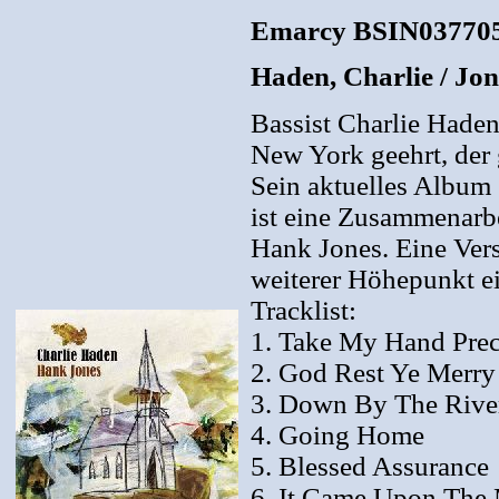
Emarcy BSIN03770
Haden, Charlie / Jo
Bassist Charlie Hade
New York geehrt, der
Sein aktuelles Album 
ist eine Zusammenarbe
Hank Jones. Eine Vers
weiterer Höhepunkt ei
Tracklist:
1. Take My Hand Prec
2. God Rest Ye Merr
3. Down By The Rive
4. Going Home
5. Blessed Assurance
6. It Came Upon The 