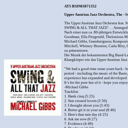
ATS BSIN03871352
Upper Austrian Jazz Orchestra, The - S
The Upper Austrian Jazz Orchestra feat. 
SWING & ALL THAT JAZZ! … Arranged
Nach einer nun ca. 80-jährigen Entwickl
Goodman, Ella Fitzgerald, Thelonious Mo
Michael Gibbs, Grandseigneur, Komponist
Mitchell, Whitney Houston, Carla Bley, G
zu präsentieren.
Die Musik der bekanntesten Big Band-Lea
Klangkörper wie das Upper Austrian Jazz 
”We had a good time some years back - bot
period - including the music of the Basi
experience has expanded and developed in 
It‘s for the pure fun of it - hope you enjoy
-Michael Gibbs
Tracklist:
1. Hank cinq (5:25)
2. Star crossed lovers (3:50)
3. I thought about you (3:43)
4. Better git it in your soul (8:46)
5. Here's that rain day (4:25)
6. Ask me now (6:27)
7. Evidence (4:49)