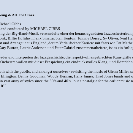
wing & All That Jazz
Michael Gibbs
 and conducted by MICHAEL GIBBS
ung der Big-Band-Musik verwandelte einer der herausragendsten Jazzorchesterkom
nk, Billie Holiday, Frank Sinatra, Stan Kenton, Tommy Dorsey, Sy Oliver, Neal He
 und Arrangeur aus England, der im Verlaufseiner Karriere mit Stars wie Pat Meth
ary Burton, Laurie Anderson und Peter Gabriel zusammenarbeitete, ist es ein Anli
der und Interpreten der Jazzgeschichte, die respektvoll angebrachten Kunstgriffe 
Orchestra wollen mit dieser Einspielung ein eindrucksvolles Klang- und Hörerlebni
h with the public, and amongst ourselves - revisiting the music of Glenn Miller, so
e, Ellington, Benny Goodman, Woody Herman, Harry James, Thad Jones bands and oth
vast array of styles since the 30‘s and 40’s - but a nostalgia for the earlier music 
 it!“