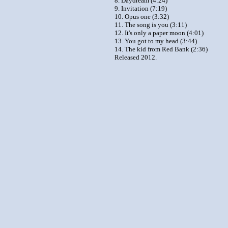
8. Daydream (4:24)
9. Invitation (7:19)
10. Opus one (3:32)
11. The song is you (3:11)
12. It's only a paper moon (4:01)
13. You got to my head (3:44)
14. The kid from Red Bank (2:36)
Released 2012.