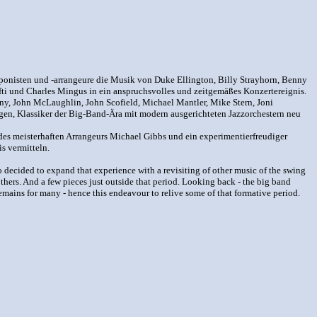
ponisten und -arrangeure die Musik von Duke Ellington, Billy Strayhorn, Benny
fti und Charles Mingus in ein anspruchsvolles und zeitgemäßes Konzertereignis.
eny, John McLaughlin, John Scofield, Michael Mantler, Mike Stern, Joni
egen, Klassiker der Big-Band-Ära mit modern ausgerichteten Jazzorchestern neu
des meisterhaften Arrangeurs Michael Gibbs und ein experimentierfreudiger
s vermitteln.
 decided to expand that experience with a revisiting of other music of the swing
ers. And a few pieces just outside that period. Looking back - the big band
remains for many - hence this endeavour to relive some of that formative period.