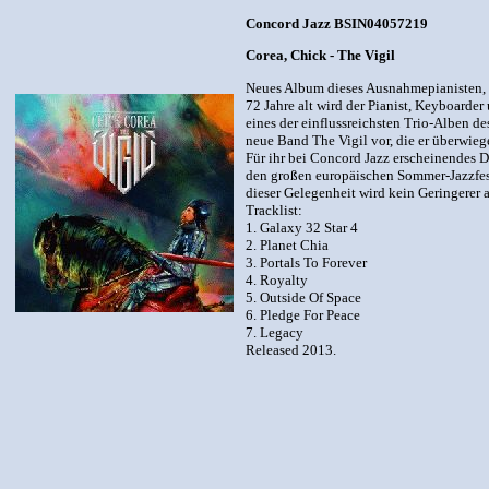
Concord Jazz BSIN04057219
Corea, Chick - The Vigil
Neues Album dieses Ausnahmepianisten, 
72 Jahre alt wird der Pianist, Keyboard
eines der einflussreichsten Trio-Alben d
neue Band The Vigil vor, die er überwieg
Für ihr bei Concord Jazz erscheinendes 
den großen europäischen Sommer-Jazzfesti
dieser Gelegenheit wird kein Geringerer 
Tracklist:
1. Galaxy 32 Star 4
2. Planet Chia
3. Portals To Forever
4. Royalty
5. Outside Of Space
6. Pledge For Peace
7. Legacy
Released 2013.