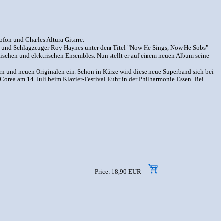
on und Charles Altura Gitarre.
ous und Schlagzeuger Roy Haynes unter dem Titel "Now He Sings, Now He Sobs"
stischen und elektrischen Ensembles. Nun stellt er auf einem neuen Album seine
rn und neuen Originalen ein. Schon in Kürze wird diese neue Superband sich bei
Corea am 14. Juli beim Klavier-Festival Ruhr in der Philharmonie Essen. Bei
Price: 18,90 EUR