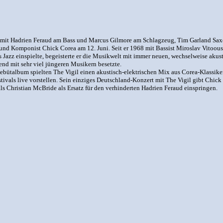
mit Hadrien Feraud am Bass und Marcus Gilmore am Schlagzeug, Tim Garland Saxof
er und Komponist Chick Corea am 12. Juni. Seit er 1968 mit Bassist Miroslav Vito
es Jazz einspielte, begeisterte er die Musikwelt mit immer neuen, wechselweise aku
end mit sehr viel jüngeren Musikern besetzte.
Debütalbum spielten The Vigil einen akustisch-elektrischen Mix aus Corea-Klassike
vals live vorstellen. Sein einziges Deutschland-Konzert mit The Vigil gibt Chick 
als Christian McBride als Ersatz für den verhinderten Hadrien Feraud einspringen.