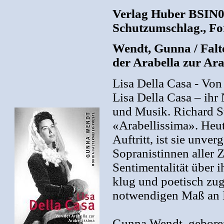
Verlag Huber BSIN04
Schutzumschlag., For
Wendt, Gunna / Falt
der Arabella zur Ara
Lisa Della Casa - Von
Lisa Della Casa – ihr
und Musik. Richard St
«Arabellissima». Heut
Auftritt, ist sie unve
Sopranistinnen aller 
Sentimentalität über i
klug und poetisch zug
notwendigen Maß an E
Gunna Wendt, geboren 1