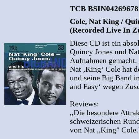
TCB BSIN04269678
Cole, Nat King / Qui
(Recorded Live In Z
Diese CD ist ein abso
Quincy Jones und Nat
Aufnahmen gemacht. A
Nat ‚King‘ Cole hat 
und seine Big Band in
and Easy‘ wegen Zusc
Reviews:
,,Die besondere Attrak
schweizerischen Rund
von Nat ,,King" Cole.